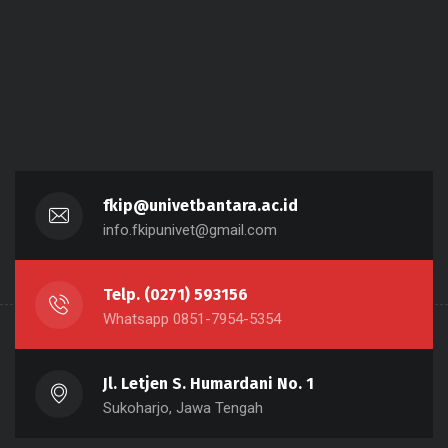
fkip@univetbantara.ac.id
info.fkipunivet@gmail.com
Telp. (0271) 593156
Whatsapp 0851-7954-5354
Jl. Letjen S. Humardani No. 1
Sukoharjo, Jawa Tengah